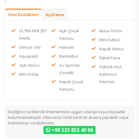
Otel Özellikleri
Açıklama
ULTRA HER ŞEY
Açık Çocuk
Masa Tenisi
DAHİL
Havuzu
Mini Futbol
Denize Sıfır
Hamam
Kapalı Havuz
Aquapark
Basketbol
Dijital Kasa
Açık Havuz
Su Sporları
Yüksek Hızlı
(Ücretli)
Mini Kulüp
Kablosuz
Kapalı Çocuk
İnternet
Havuzu
Seçtiğiniz tarihlerde kriterlerinize uygun oda tipi veya müsaitlik
bulunmamaktadır. Dilerseniz farklı tarih ile arama yapabilir veya
Acentenize sorabilirsiniz.
+90 533 853 40 06