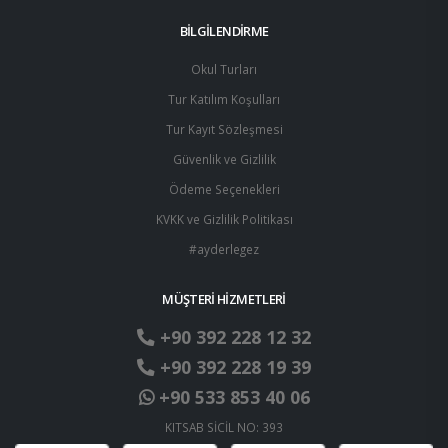
BİLGİLENDİRME
Okul Turları
Tur Katılım Koşulları
Tur Kayıt Sözleşmesi
Güvenlik ve Gizlilik
Ödeme Seçenekleri
KVKK ve Gizlilik Politikası
#ayderlegez
MÜŞTERİ HİZMETLERİ
+90 392 228 12 32
+90 392 228 19 39
+90 533 853 40 06
KITSAB SİCİL NO: 393