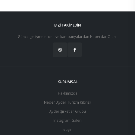
BİZİ TAKİP EDİN
Güncel gelişmelerden ve kampanyalardan Haberdar Olun !
KURUMSAL
Hakkımızda
Neden Ayder Turizm Kıbrıs?
Ayder Şirketler Grubu
Instagram Galeri
İletişim