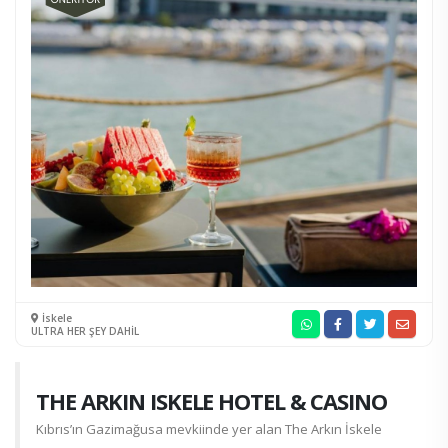
İskele
ULTRA HER ŞEY DAHİL
THE ARKIN ISKELE HOTEL & CASINO
Kıbrıs’ın Gazimağusa mevkiinde yer alan The Arkın İskele