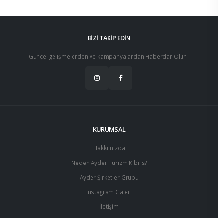
BİZİ TAKİP EDİN
Güncel gelişmelerden ve kampanyalardan Haberdar Olun !
KURUMSAL
Hakkımızda
Neden Ayder Turizm Kıbrıs?
Ayder Şirketler Grubu
Instagram Galeri
İletişim