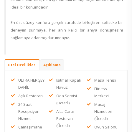
ideal bir konumdadır.
En üst düzey konforu gerçek zarafetle birleştiren sofistike bir
deneyim sunmaya, her anın kalıcı bir anıya dönüşmesini
sağlamaya adanmış durumdayız.
Otel Özellikleri
Açıklama
ULTRA HER ŞEY
Isıtmalı Kapalı
Masa Tenisi
DAHİL
Havuz
Fitness
Açık Restoran
Oda Servisi
Merkezi
(Ücretli)
24 Saat
Masaj
Resepsiyon
A La Carte
Hizmetleri
Hizmeti
Restoran
(Ücretli)
(Ücretli)
Çamaşırhane
Oyun Salonu