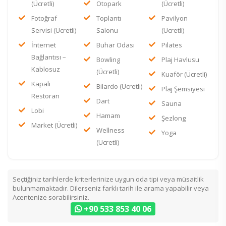
(Ücretli)
Otopark
(Ücretli)
Fotoğraf
Toplantı
Pavilyon
Servisi (Ücretli)
Salonu
(Ücretli)
İnternet
Buhar Odası
Pilates
Bağlantısı –
Bowling
Plaj Havlusu
Kablosuz
(Ücretli)
Kuaför (Ücretli)
Kapalı
Bilardo (Ücretli)
Plaj Şemsiyesi
Restoran
Dart
Sauna
Lobi
Hamam
Şezlong
Market (Ücretli)
Wellness
Yoga
(Ücretli)
Seçtiğiniz tarihlerde kriterlerinize uygun oda tipi veya müsaitlik
bulunmamaktadır. Dilerseniz farklı tarih ile arama yapabilir veya
Acentenize sorabilirsiniz.
+90 533 853 40 06