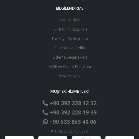
BİLGİLENDİRME
Okul Turları
Tur Katılım Koşulları
Tur Kayıt Sözleşmesi
Güvenlik ve Gizlilik
Ödeme Seçenekleri
KVKK ve Gizlilik Politikası
#ayderlegez
MÜŞTERİ HİZMETLERİ
+90 392 228 12 32
+90 392 228 19 39
+90 533 853 40 06
KITSAB SİCİL NO: 393