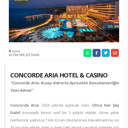
Girne
ULTRA HER ŞEY DAHİL
CONCORDE ARIA HOTEL & CASINO
"Concorde Aria: Kuzey Kıbrıs'ta
Ayrıcalıklı Konukseverliğin
Yeni Adresi"
Concorde Aria
, 2026 yılında açılacak olan,
Ultra Her Şey
Dahil
konseptli, birinci sınıf bir 5 yıldızlı oteldir. Girne şehir
merkezine yalnızca 7 km, Ercan Uluslararası Havalimanı'na ise
35 km mesafede, hem iş hem tatil amaçlı seyahat edenler için