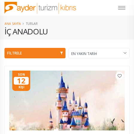
ANA SAYFA
TURLAR
İÇ ANADOLU
FİLTRELE
SON
12
KİŞİ