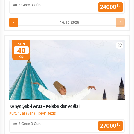
Kapadokya’ya yolculuk zamanı!
2 Gece 3 Gün
24000
TL
16.10.2026
SON
40
KİŞİ
Konya Şeb-i Arus - Kelebekler Vadisi
Kültür , alışveriş , keyif gezisi
2 Gece 3 Gün
27000
TL