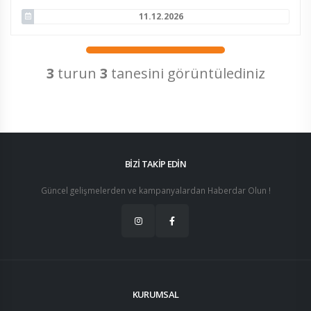
11.12.2026
3
turun
3
tanesini görüntülediniz
BİZİ TAKİP EDİN
Güncel gelişmelerden ve kampanyalardan Haberdar Olun !
KURUMSAL