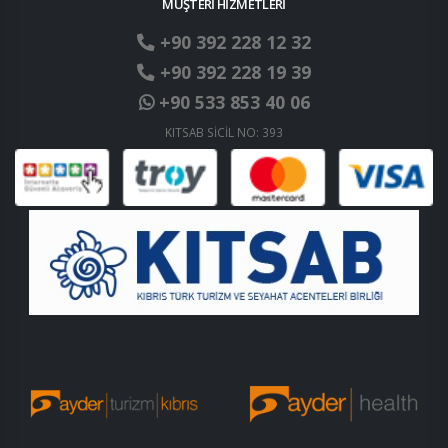
MÜŞTERİ HİZMETLERİ
+90 392 228 12 32
+90 392 228 19 39
+90 533 853 40 06
KITSAB SİCİL NO: 393