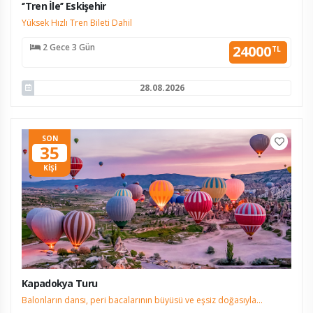
‘’Tren İle’’ Eskişehir
Yüksek Hızlı Tren Bileti Dahil
2 Gece 3 Gün
24000
TL
28.08.2026
SON
35
KİŞİ
Kapadokya Turu
Balonların dansı, peri bacalarının büyüsü ve eşsiz doğasıyla