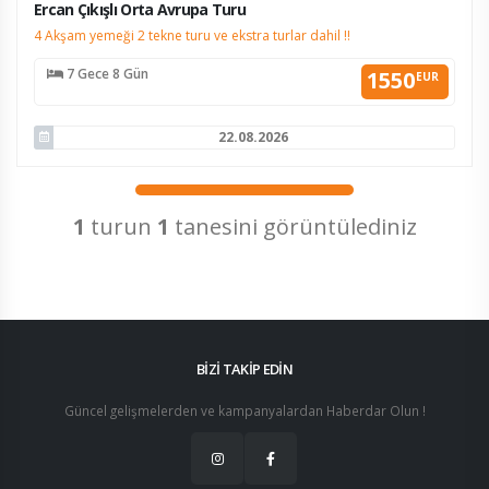
Ercan Çıkışlı Orta Avrupa Turu
4 Akşam yemeği 2 tekne turu ve ekstra turlar dahil !!
7 Gece 8 Gün
1550
EUR
22.08.2026
1
turun
1
tanesini görüntülediniz
BİZİ TAKİP EDİN
Güncel gelişmelerden ve kampanyalardan Haberdar Olun !