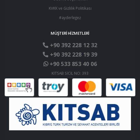
KVKK ve Gizlilik Politikası
#ayderlegez
MÜŞTERİ HİZMETLERİ
+90 392 228 12 32
+90 392 228 19 39
+90 533 853 40 06
KITSAB SİCİL NO: 393