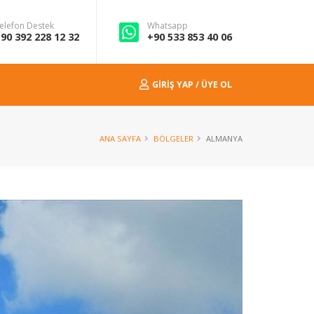
elefon Destek
Whatsapp
90 392 228 12 32
+90 533 853 40 06
GIRIŞ YAP / ÜYE OL
ANA SAYFA
BÖLGELER
ALMANYA