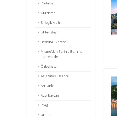
Portekiz
Gürcistan
Birleşik Krallık
Lihtenştayn
Bernina Express
Milano‘dan Zürih’e Bernina
Express ile
Özbekistan
Aziz Vitus Katedrali
Sri Lanka'
Azerbaycan
Prag
Ürdün