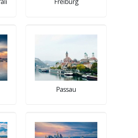
ali
Freiburg
Passau