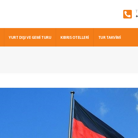
T
+
YURT DIŞI VE GEMI TURU
KIBRIS OTELLERİ
TUR TAKVİMİ