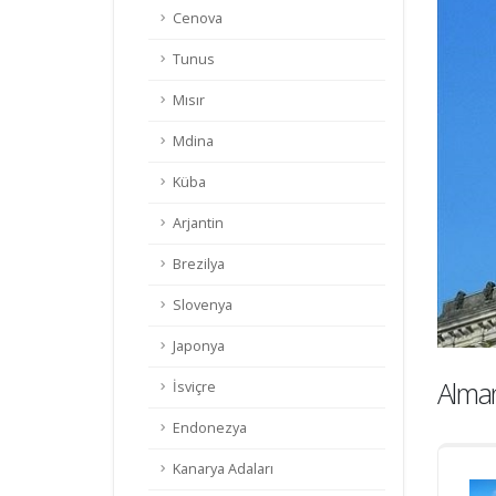
Cenova
Tunus
Mısır
Mdina
Küba
Arjantin
Brezilya
Slovenya
Japonya
Alma
İsviçre
Endonezya
Kanarya Adaları