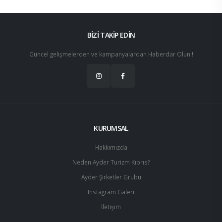
BİZİ TAKİP EDİN
Güncel gelişmelerden ve kampanyalardan Haberdar Olun !
KURUMSAL
Hakkımızda
Neden Ayder Turizm Kıbrıs?
Ayder Şirketler Grubu
Instagram Galeri
İletişim