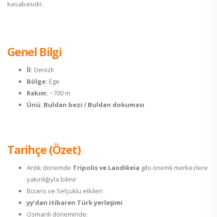
kasabasıdır.
Genel Bilgi
İl:
Denizli
Bölge:
Ege
Rakım:
~700 m
Ünü:
Buldan bezi / Buldan dokuması
Tarihçe (Özet)
Antik dönemde
Tripolis ve Laodikeia
gibi önemli merkezlere
yakınlığıyla bilinir
Bizans ve Selçuklu etkileri
yy’dan itibaren Türk yerleşimi
Osmanlı döneminde: