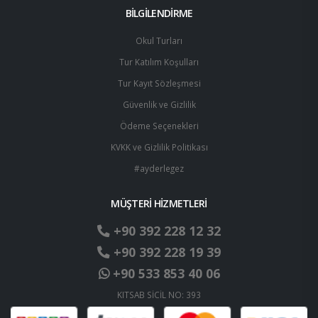
BİLGİLENDİRME
Okul Turları
Tur Katılım Koşulları
Tur Kayıt Sözleşmesi
Güvenlik ve Gizlilik
Ödeme Seçenekleri
KVKK ve Gizlilik Politikası
#ayderlegez
MÜŞTERİ HİZMETLERİ
+90 392 228 12 32
+90 392 228 19 39
+90 533 853 40 06
KITSAB SİCİL NO: 393