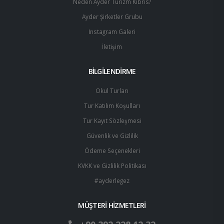
Neden Ayder Turizm Kıbrıs?
Ayder Şirketler Grubu
Instagram Galeri
İletişim
BİLGİLENDİRME
Okul Turları
Tur Katılım Koşulları
Tur Kayıt Sözleşmesi
Güvenlik ve Gizlilik
Ödeme Seçenekleri
KVKK ve Gizlilik Politikası
#ayderlegez
MÜŞTERİ HİZMETLERİ