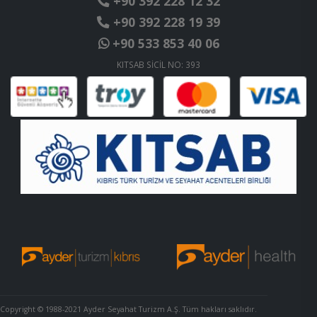
+90 392 228 12 32
+90 392 228 19 39
+90 533 853 40 06
KITSAB SİCİL NO: 393
Copyright © 1988-2021 Ayder Seyahat Turizm A.Ş. Tüm hakları saklıdır.