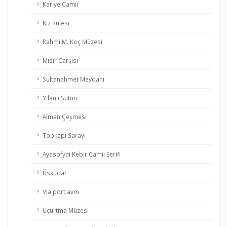
Kariye Camii
Kız Kulesi
Rahmi M. Koç Müzesi
Mısır Çarşısı
Sultanahmet Meydanı
Yılanlı Sütun
Alman Çeşmesi
Topkapı Sarayı
Ayasofyai Kebir Camii Şerifi
Üsküdar
Via port avm
Uçurtma Müzesi