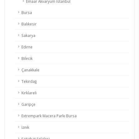
Emaar Akvaryum İstanbul
Bursa
Balıkesir
Sakarya
Edirne
Bilecik
Çanakkale
Tekirdağ
Kırklareli
Garipçe
Extrempark Macera Parkı Bursa
İznik
Şaitabat Şelalesi