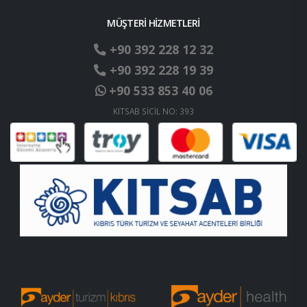
MÜŞTERİ HİZMETLERİ
+90 392 228 12 32
+90 392 228 19 39
+90 533 853 40 06
KITSAB SİCİL NO: 393