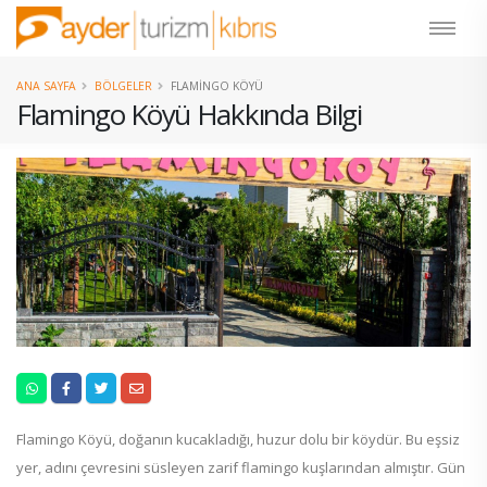
ANA SAYFA
BÖLGELER
FLAMINGO KÖYÜ
Flamingo Köyü Hakkında Bilgi
Flamingo Köyü, doğanın kucakladığı, huzur dolu bir köydür. Bu eşsiz
yer, adını çevresini süsleyen zarif flamingo kuşlarından almıştır. Gün