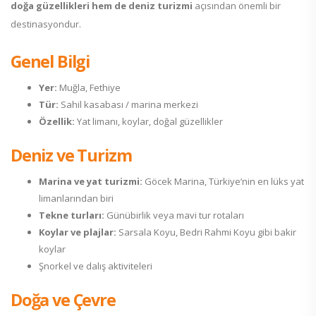
doğa güzellikleri hem de deniz turizmi
açısından önemli bir
destinasyondur.
Genel Bilgi
Yer:
Muğla, Fethiye
Tür:
Sahil kasabası / marina merkezi
Özellik:
Yat limanı, koylar, doğal güzellikler
Deniz ve Turizm
Marina ve yat turizmi:
Göcek Marina, Türkiye’nin en lüks yat
limanlarından biri
Tekne turları:
Günübirlik veya mavi tur rotaları
Koylar ve plajlar:
Sarsala Koyu, Bedri Rahmi Koyu gibi bakir
koylar
Şnorkel ve dalış aktiviteleri
Doğa ve Çevre