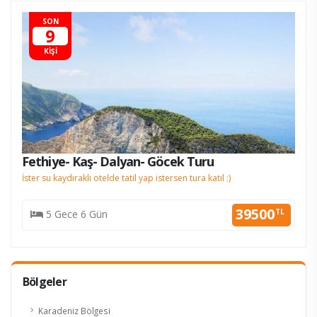
SON
9
KİŞİ
Fethiye- Kaş- Dalyan- Göcek Turu
İster su kaydıraklı otelde tatil yap istersen tura katıl :)
39500
TL
5 Gece 6 Gün
Bölgeler
Karadeniz Bölgesi