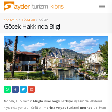
ANA SAYFA
BÖLGELER
GÖCEK
Göcek Hakkında Bilgi
Göcek
, Türkiye’nin
Muğla iline bağlı Fethiye ilçesinde
, Akdeniz
kıyısında yer alan ünlü bir
marina ve yat turizmi merkezi
dir. Hem