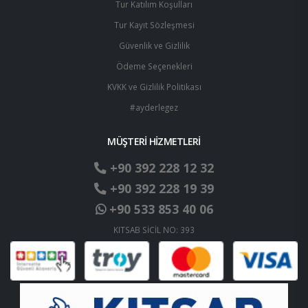
Tur Katılım Koşulları
Tur Kayıt Sözleşmesi
Güvenlik ve Gizlilik
Ödeme Seçenekleri
KVKK ve Gizlilik Politikası
#ayderlegez
MÜŞTERİ HİZMETLERİ
+90 392 228 12 32
+90 392 228 19 39
+90 533 853 40 06
KITSAB SİCİL NO: 393