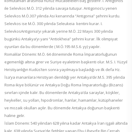
komutanları arasında nüfuz mücadeleleri baş gösterir. I. Antigonos
ile Selevkos M.Ö. 312 yılında savaşa tutuşur. Antigonos’u yenen
Selevkos M.Ö.307 yılında Asi kenarında “Antigonia” şehrini kurdu.
Selevkos ise M.Ö. 300 yılında Seleukeia kentini kurar. I.
SelevkosAntigonia’yı yıkarak yerine M.Ö. 22 Mayıs 300 yılında
bugünkü Antakya’yı yani “Antiokheia” şehrini kurar. İlk olimpiyat
oyunları da bu dönemlerde ( M.Ö.195-M.S.6. yy) yapılır.
Romalılar Dönemi: M.Ö. 64 döneminde Roma İmparatorluğunun
egemenliği altına girer ve Suriye eyaletinin başkenti olur. M.S. I. Yüzyıl
Hıristiyanlığın Kudüs’ten sonra yayılmaya başladığı ve ilk defa Hz.
İsa’ya inananlara Hıristiyan denildiği yer Antakya’dır.M.S. 395 yılında
Roma ikiye bölünür ve Antakya Doğu Roma İmparatorluğu (Bizans)
sınırları içinde kalır. Bu dönemlerde Antakya’da saraylar, köşkler,
heykeller, su yolları, hipodromlar, hanlar, hamamlar, kütüphaneler
ve mozaik okulları açılır. Bu dönemde Antakya doğunun başkenti
haline gelir.
İslam Dönemi: 540 yılından 628 yılına kadar Antakya İran işgali altında
kalır. 638 yılında Suriye’de fetihler yapan Ebu Ubeyd’e Bin Cerrah