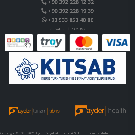
+90 392 228 12 32
+90 392 228 19 39
+90 533 853 40 06
KITSAB SİCİL NO: 393
Copyright © 1988-2021 Ayder Seyahat Turizm A.Ş. Tüm hakları saklıdır.