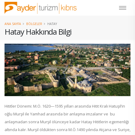
ANA SAYFA
BÖLGELER
HATAY
Hatay Hakkında Bilgi
Hititler Dönemi: M.Ö. 1620—1595 yılları arasında Hitit Kralı Hatuşil’in
oğlu Murşil ile Yamhad arasında bir anlaşma imzalanır ve bu
anlaşmadan sonra Murşil ölünceye kadar Hatay Hititlerin egemenliği
altında kalır. Murşil öldükten sonra M.Ö.1490 yılında Atçana ve Suriye,