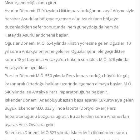
Mısır egemenliği altına girer.
Asurlar Dönemi: 13. Yüzyılda Hitit imparatorluğunun zayıf düşmesiyle
beraber Asurlular bölgeye egemen olur. Asurluların bölgeye
düzenledikleri sefer sonucunda hem güneydoğuda hem de
Hatay’da Asurlular dönemi başlar.
Oğuzlar Dönemi: M.Ö. 654 yılında Filistin yöresine gelen Oğuzlar, 10
yıl sonra Antakya önlerine geldiler. Oğuzlar şehri ele geçirdikten
sonra 18 yıl boyunca Antakya’da hüküm sürdüler. M.Ö. 626 yılında
Antakya’dan ayrıldılar.
Persler Dönemi: M.Ö. 550 yılında Pers İmparatorluğu büyük bir güç
kazanarak Ortadoğu halkları üzerinde egemen olmaya başlar. M.Ö.
540 yılında ise Antakya Pers İmparatorluğuna bağlanır.
İskender Dönemi: Anadoluyubaştan başa aşarak Çukurova’ya gelen
Büyük İskender M.Ö. 333 yılında İsos’ta (Dörtyol civarı) Pers
İmparatorluğunu bozguna uğratır. Bu zaferden sonra Amanos’ları
aşarak Amik Ovasına gelir.
Seleukeia Dönemi: M.Ö.323 yılında İskender’in ölümünden sonra