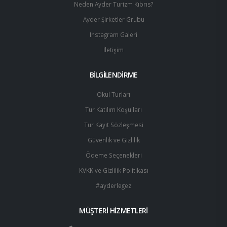
Neden Ayder Turizm Kıbrıs?
Ayder Şirketler Grubu
Instagram Galeri
İletişim
BİLGİLENDİRME
Okul Turları
Tur Katılım Koşulları
Tur Kayıt Sözleşmesi
Güvenlik ve Gizlilik
Ödeme Seçenekleri
KVKK ve Gizlilik Politikası
#ayderlegez
MÜŞTERİ HİZMETLERİ