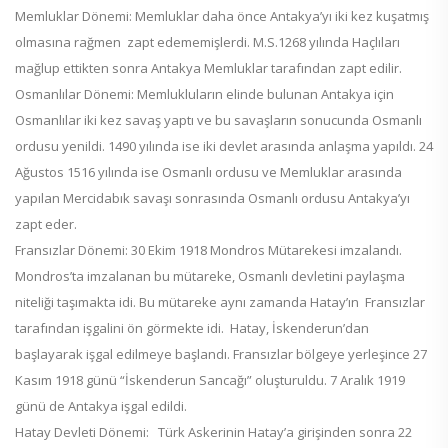
Memluklar Dönemi: Memluklar daha önce Antakya’yı iki kez kuşatmış
olmasına rağmen zapt edememişlerdi. M.S.1268 yılında Haçlıları
mağlup ettikten sonra Antakya Memluklar tarafından zapt edilir.
Osmanlılar Dönemi: Memlukluların elinde bulunan Antakya için
Osmanlılar iki kez savaş yaptı ve bu savaşların sonucunda Osmanlı
ordusu yenildi. 1490 yılında ise iki devlet arasında anlaşma yapıldı. 24
Ağustos 1516 yılında ise Osmanlı ordusu ve Memluklar arasında
yapılan Mercidabık savaşı sonrasında Osmanlı ordusu Antakya’yı
zapt eder.
Fransızlar Dönemi: 30 Ekim 1918 Mondros Mütarekesi imzalandı.
Mondros’ta imzalanan bu mütareke, Osmanlı devletini paylaşma
niteliği taşımakta idi. Bu mütareke aynı zamanda Hatay’ın Fransızlar
tarafından işgalini ön görmekte idi. Hatay, İskenderun’dan
başlayarak işgal edilmeye başlandı. Fransızlar bölgeye yerleşince 27
Kasım 1918 günü “İskenderun Sancağı” oluşturuldu. 7 Aralık 1919
günü de Antakya işgal edildi.
Hatay Devleti Dönemi: Türk Askerinin Hatay’a girişinden sonra 22