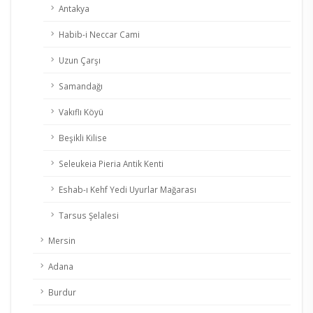
Antakya
Habib-i Neccar Cami
Uzun Çarşı
Samandağı
Vakıflı Köyü
Beşikli Kilise
Seleukeia Pieria Antik Kenti
Eshab-ı Kehf Yedi Uyurlar Mağarası
Tarsus Şelalesi
Mersin
Adana
Burdur