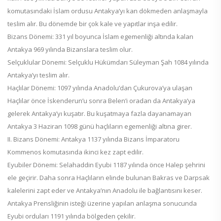
komutasındaki İslam ordusu Antakya’yı kan dökmeden anlaşmayla
teslim alır. Bu dönemde bir çok kale ve yapıtlar inşa edilir.
Bizans Dönemi: 331 yıl boyunca İslam egemenliği altında kalan
Antakya 969 yılında Bizanslara teslim olur.
Selçuklular Dönemi: Selçuklu Hükümdarı Süleyman Şah 1084 yılında
Antakya’yı teslim alır.
Haçlılar Dönemi: 1097 yılında Anadolu’dan Çukurova’ya ulaşan
Haçlılar önce İskenderun’u sonra Belen’i oradan da Antakya’ya
gelerek Antakya’yı kuşatır. Bu kuşatmaya fazla dayanamayan
Antakya 3 Haziran 1098 günü haçlıların egemenliği altına girer.
II. Bizans Dönemi: Antakya 1137 yılında Bizans İmparatoru
Kommenos komutasında ikinci kez zapt edilir.
Eyubiler Dönemi: Selahaddin Eyubi 1187 yılında önce Halep şehrini
ele geçirir. Daha sonra Haçlıların elinde bulunan Bakras ve Darpsak
kalelerini zapt eder ve Antakya’nın Anadolu ile bağlantısını keser.
Antakya Prensliğinin isteği üzerine yapılan anlaşma sonucunda
Eyubi orduları 1191 yılında bölgeden çekilir.