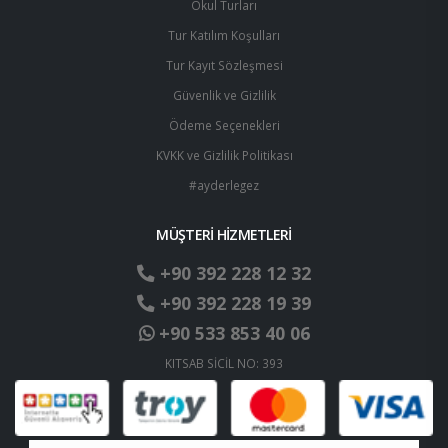
Okul Turları
Tur Katılım Koşulları
Tur Kayıt Sözleşmesi
Güvenlik ve Gizlilik
Ödeme Seçenekleri
KVKK ve Gizlilik Politikası
#ayderlegez
MÜŞTERİ HİZMETLERİ
+90 392 228 12 32
+90 392 228 19 39
+90 533 853 40 06
KITSAB SİCİL NO: 393