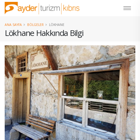
ANA SAYFA
BÖLGELER
LÖKHANE
Lökhane Hakkında Bilgi