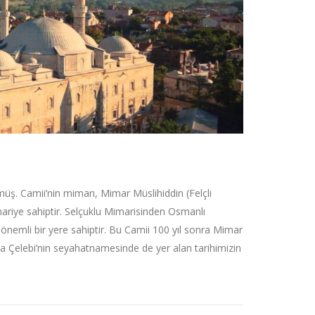
üş. Camii’nin mimarı, Mimar Müslihiddin (Felçli
ariye sahiptir. Selçuklu Mimarisinden Osmanlı
 önemli bir yere sahiptir. Bu Camii 100 yıl sonra Mimar
iya Çelebi’nin seyahatnamesinde de yer alan tarihimizin