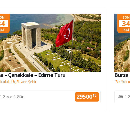
ON
SON
34
3
İŞİ
KİŞİ
a – Çanakkale – Edirne Turu
Bursa 
olculuk, Üç Efsane Şehir!
“Bir Yolcu
29500
TL
4 Gece 5 Gün
4 G