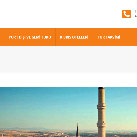
T
+
YURT DIŞI VE GEMI TURU
KIBRIS OTELLERİ
TUR TAKVİMİ