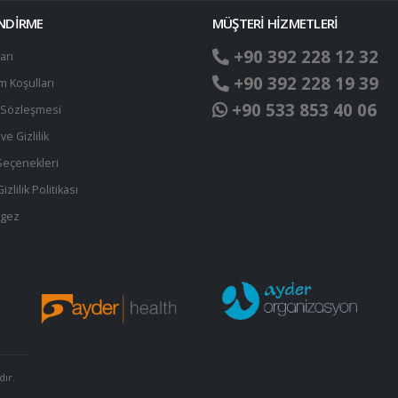
ENDİRME
MÜŞTERİ HİZMETLERİ
+90 392 228 12 32
arı
+90 392 228 19 39
ım Koşulları
+90 533 853 40 06
t Sözleşmesi
ve Gizlilik
eçenekleri
zlilik Politikası
egez
dır.