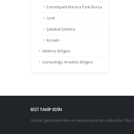
Extrempark Macera Parkı Bursa
İznik
Şaitabat Şelalesi
Kocaeli
Akdeniz Bölgesi
Güneydoğu Anadolu Bölgesi
BİZİ TAKİP EDİN
Güncel gelişmelerden ve kampanyalardan Haberdar Olun 