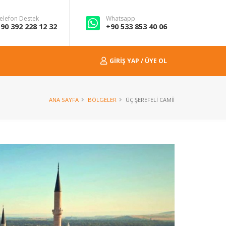
elefon Destek
Whatsapp
90 392 228 12 32
+90 533 853 40 06
GIRIŞ YAP / ÜYE OL
ANA SAYFA
BÖLGELER
ÜÇ ŞEREFELI CAMII