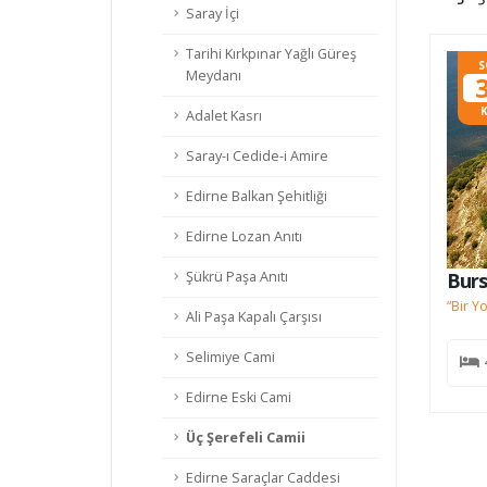
Saray İçi
Tarihi Kırkpınar Yağlı Güreş
SON
S
Meydanı
34
KİŞİ
K
Adalet Kasrı
Saray-ı Cedide-i Amire
Edirne Balkan Şehitliği
Edirne Lozan Anıtı
Şükrü Paşa Anıtı
rsa – Çanakkale – Edirne Turu
Burs
r Yolculuk, Üç Efsane Şehir!
“Bir Y
Ali Paşa Kapalı Çarşısı
29500
Selimiye Cami
TL
4 Gece 5 Gün
Edirne Eski Cami
Üç Şerefeli Camii
Edirne Saraçlar Caddesi