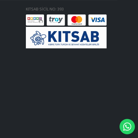
KITSAB SİCİL NO: 393