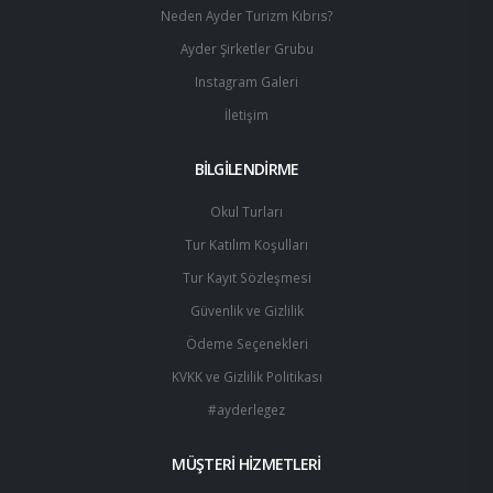
Neden Ayder Turizm Kıbrıs?
Ayder Şirketler Grubu
Instagram Galeri
İletişim
BİLGİLENDİRME
Okul Turları
Tur Katılım Koşulları
Tur Kayıt Sözleşmesi
Güvenlik ve Gizlilik
Ödeme Seçenekleri
KVKK ve Gizlilik Politikası
#ayderlegez
MÜŞTERİ HİZMETLERİ