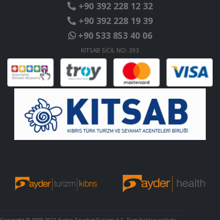
+90 392 228 12 32
+90 392 228 19 39
+90 533 853 40 06
KITSAB SİCİL NO: 393