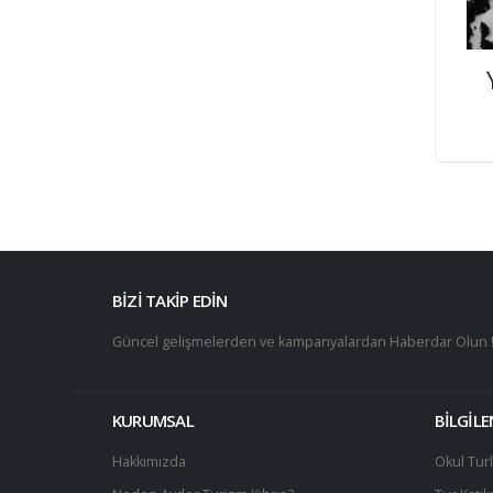
BİZİ TAKİP EDİN
Güncel gelişmelerden ve kampanyalardan Haberdar Olun 
KURUMSAL
BİLGİL
Hakkımızda
Okul Turl