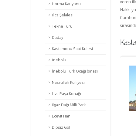
veren il
Horma Kanyonu
Hakkı'ya 
Ilıca Şelalesi
Cumhuriy
sırasınd
Tekne Turu
Daday
Kast
Kastamonu Saat Kulesi
İnebolu
İnebolu Türk Ocağı binası
Nasrullah Külliyesi
Liva Paşa Konağı
Ilgaz Dağı Milli Parkı
Ecevit Han
Dipsiz Göl