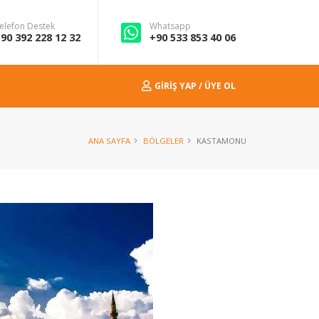
elefon Destek
Whatsapp
90 392 228 12 32
+90 533 853 40 06
GIRIŞ YAP / ÜYE OL
ANA SAYFA
BÖLGELER
KASTAMONU