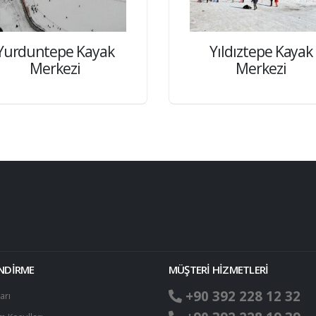
Yurduntepe Kayak
Yıldıztepe Kayak
Merkezi
Merkezi
!
ENDİRME
MÜŞTERİ HİZMETLERİ
+90 392 228 12 32
arı