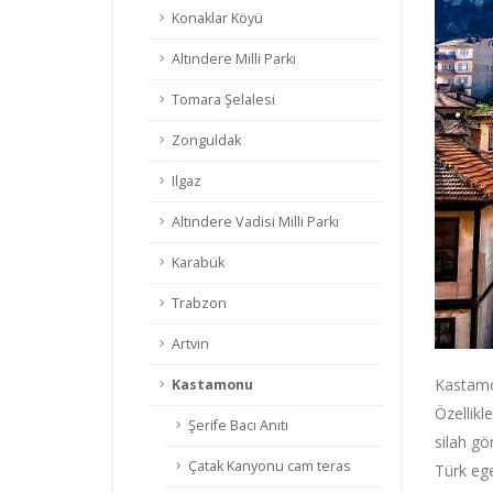
Konaklar Köyü
Altındere Milli Parkı
Tomara Şelalesi
Zonguldak
Ilgaz
Altındere Vadisi Milli Parkı
Karabük
Trabzon
Artvin
Kastamon
Kastamonu
Özellikl
Şerife Bacı Anıtı
silah gö
Çatak Kanyonu cam teras
Türk ege