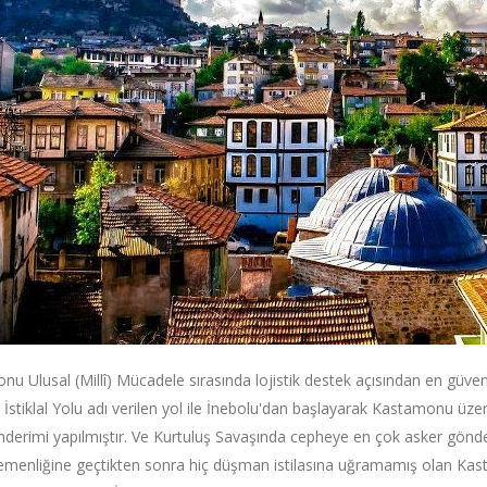
u Ulusal (Millî) Mücadele sırasında lojistik destek açısından en güveni
e İstiklal Yolu adı verilen yol ile İnebolu'dan başlayarak Kastamonu üz
nderimi yapılmıştır. Ve Kurtuluş Savaşında cepheye en çok asker gönder
menliğine geçtikten sonra hiç düşman istilasına uğramamış olan Kasta