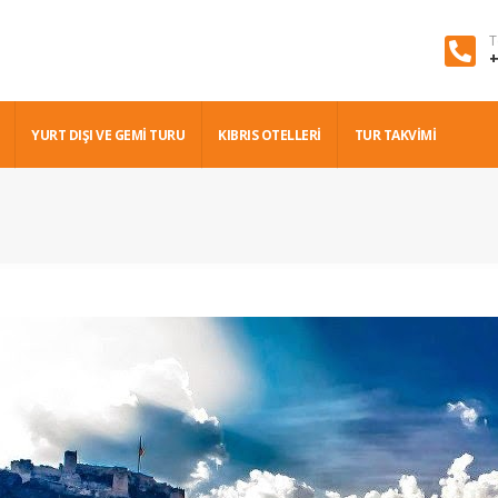
T
+
YURT DIŞI VE GEMI TURU
KIBRIS OTELLERİ
TUR TAKVİMİ