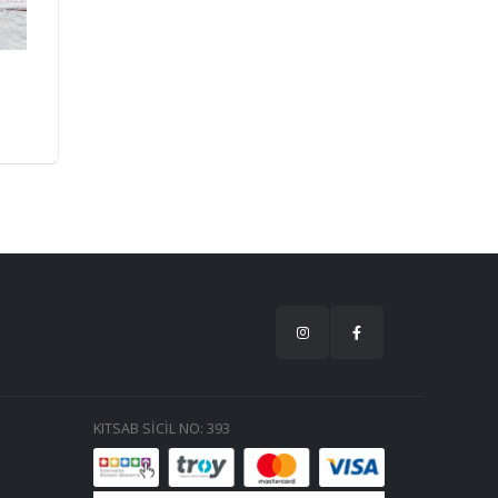
KITSAB SİCİL NO: 393