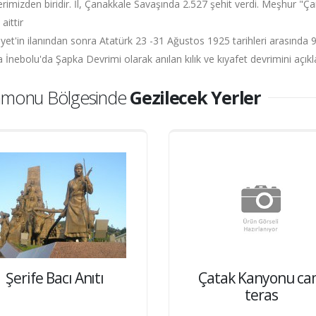
lerimizden biridir. İl, Çanakkale Savaşında 2.527 şehit verdi. Meşhur 
aittir
et'in ilanından sonra Atatürk 23 -31 Ağustos 1925 tarihleri arasında 
a İnebolu'da Şapka Devrimi olarak anılan kılık ve kıyafet devrimini açıkl
amonu Bölgesinde
Gezilecek Yerler
Şerife Bacı Anıtı
Çatak Kanyonu c
teras