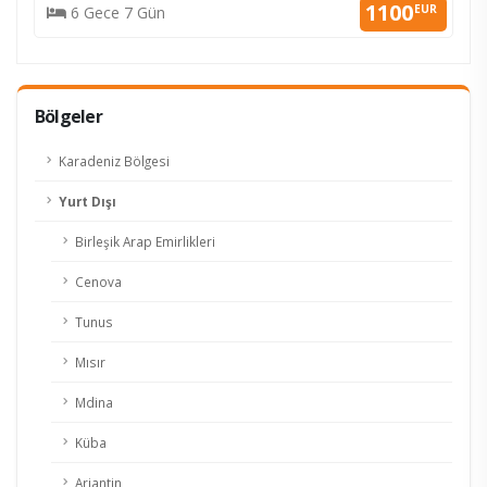
1100
EUR
6 Gece 7 Gün
Bölgeler
Karadeniz Bölgesi
Yurt Dışı
Birleşik Arap Emirlikleri
Cenova
Tunus
Mısır
Mdina
Küba
Arjantin