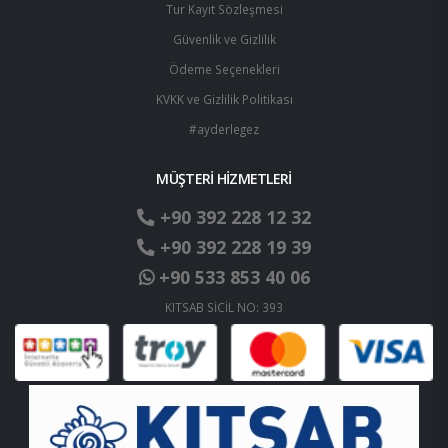
Tur Kayıt Sözleşmesi
Güvenlik ve Gizlilik
Ödeme Seçenekleri
KVKK ve Gizlilik Politikası
#ayderlegez
MÜŞTERİ HİZMETLERİ
+90 392 228 12 32
+90 392 228 19 39
+90 533 853 40 06
KITSAB SİCİL NO: 393