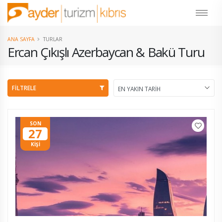
ANA SAYFA
TURLAR
Ercan Çıkışlı Azerbaycan & Bakü Turu
FİLTRELE
SON
27
KİŞİ