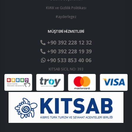
KVKK ve Gizlilik Politikası
#ayderlegez
MÜŞTERİ HİZMETLERİ
+90 392 228 12 32
+90 392 228 19 39
+90 533 853 40 06
KITSAB SİCİL NO: 393