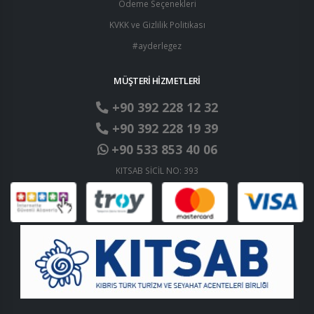
Ödeme Seçenekleri
KVKK ve Gizlilik Politikası
#ayderlegez
MÜŞTERİ HİZMETLERİ
+90 392 228 12 32
+90 392 228 19 39
+90 533 853 40 06
KITSAB SİCİL NO: 393