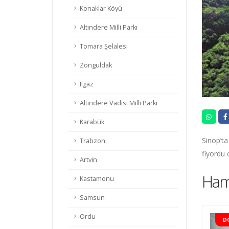
Konaklar Köyü
Altındere Milli Parkı
Tomara Şelalesi
Zonguldak
Ilgaz
Altındere Vadisi Milli Parkı
Karabük
Sinop’ta
Trabzon
fiyordu 
Artvin
Ham
Kastamonu
Samsun
Ordu
DOLU
D