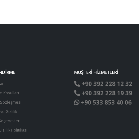
!
ENDİRME
MÜŞTERİ HİZMETLERİ
+90 392 228 12 32
arı
+90 392 228 19 39
ım Koşulları
+90 533 853 40 06
t Sözleşmesi
ve Gizlilik
eçenekleri
zlilik Politikası