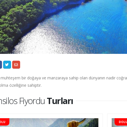
 muhteşem bir doğaya ve manzaraya sahip olan dünyanın nadir coğrafi
olma özelliğine sahiptir.
silos Fiyordu
Turları
OLU
DOL