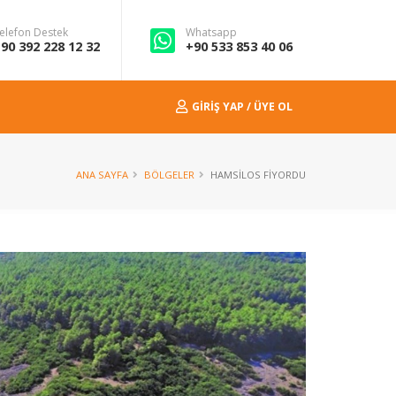
elefon Destek
Whatsapp
90 392 228 12 32
+90 533 853 40 06
GIRIŞ YAP / ÜYE OL
ANA SAYFA
BÖLGELER
HAMSILOS FIYORDU