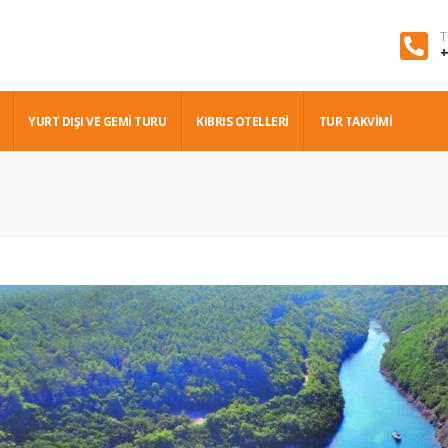
T
+
YURT DIŞI VE GEMI TURU
KIBRIS OTELLERİ
TUR TAKVİMİ