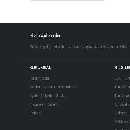
BİZİ TAKİP EDİN
Güncel gelişmelerden ve kampanyalardan Haberdar Olun 
KURUMSAL
BİLGİL
Hakkımızda
Okul Turl
Neden Ayder Turizm Kıbrıs?
Tur Katıl
Ayder Şirketler Grubu
Tur Kayı
Instagram Galeri
Güvenlik 
İletişim
Ödeme S
KVKK ve Gi