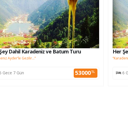
Şey Dahil Karadeniz ve Batum Turu
Her Şe
eniz Ayder’le Gezilir…”
“Karadeni
53000
TL
6 Gece 7 Gün
6 G