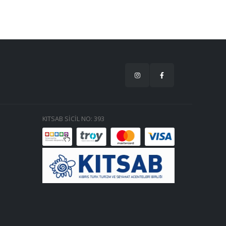
KITSAB SİCİL NO: 393