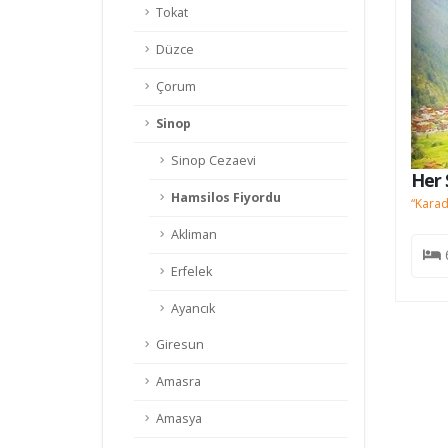
Tokat
Düzce
Çorum
Sinop
Sinop Cezaevi
r Şey Dahil Karadeniz ve Batum Turu
Her 
Hamsilos Fiyordu
radeniz Ayder’le Gezilir…”
“Karad
Akliman
53000
TL
6 Gece 7 Gün
Erfelek
Ayancık
Giresun
Amasra
Amasya