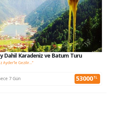
y Dahil Karadeniz ve Batum Turu
Her Şey 
z Ayder’le Gezilir…”
“Karadeniz A
53000
TL
ece 7 Gün
6 Gec