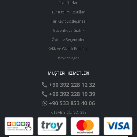
Okul Turları
Tur Katılım Koşulları
Tur Kayıt Sözleşmesi
Güvenlik ve Gizlilik
Ödeme Seçenekleri
KVKK ve Gizlilik Politikası
#ayderlegez
MÜŞTERİ HİZMETLERİ
+90 392 228 12 32
+90 392 228 19 39
+90 533 853 40 06
KITSAB SİCİL NO: 393