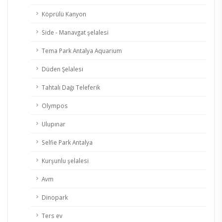
Köprülü Kanyon
Side - Manavgat şelalesi
Tema Park Antalya Aquarium
Düden Şelalesi
Tahtalı Dağı Teleferik
Olympos
Ulupınar
Selfie Park Antalya
Kurşunlu şelalesi
Avm
Dinopark
Ters ev