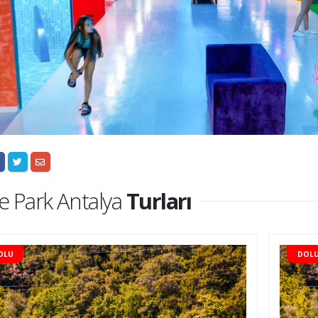
ie Park Antalya
Turları
OLU
DOL