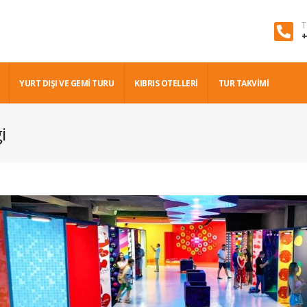
T
+
YURT DIŞI VE GEMI TURU
KIBRIS OTELLERİ
TUR TAKVİMİ
i