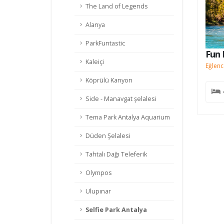
The Land of Legends
Alanya
ParkFuntastic
n Pamfilya Turu
Fun 
Kaleiçi
nce , aktivite , gezi , alışveriş hepsi bir arada :)
Eğlence
Köprülü Kanyon
28500
TL
4 Gece 5 Gün
Side - Manavgat şelalesi
Tema Park Antalya Aquarium
Düden Şelalesi
Tahtalı Dağı Teleferik
Olympos
Ulupınar
Selfie Park Antalya