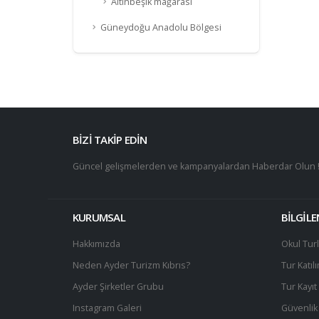
Altınbeşik mağarası
Güneydoğu Anadolu Bölgesi
BİZİ TAKİP EDİN
Güncel gelişmelerden ve kampanyalardan Haberdar Olun 
KURUMSAL
BİLGİL
Hakkımızda
Okul Turl
Neden Ayder Turizm Kıbrıs?
Tur Katıl
Ayder Şirketler Grubu
Tur Kayı
Instagram Galeri
Güvenlik 