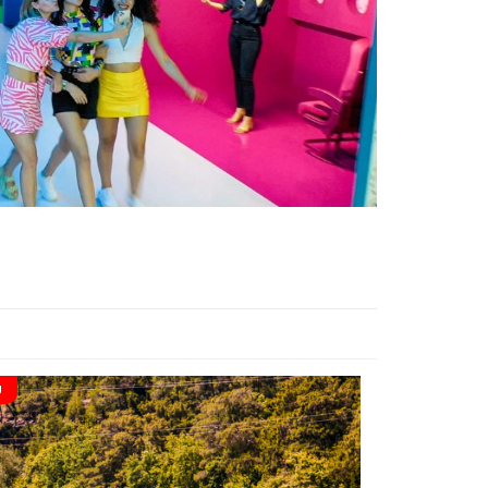
U
DOLU