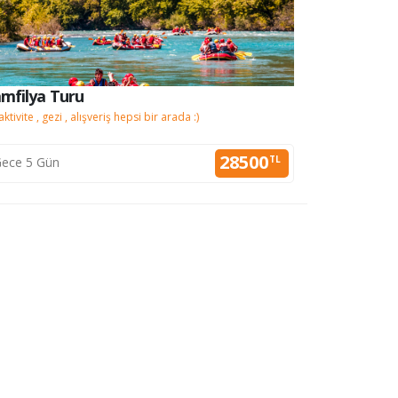
mfilya Turu
Fun Pamf
aktivite , gezi , alışveriş hepsi bir arada :)
Eğlence , akti
28500
TL
ece 5 Gün
4 Gec