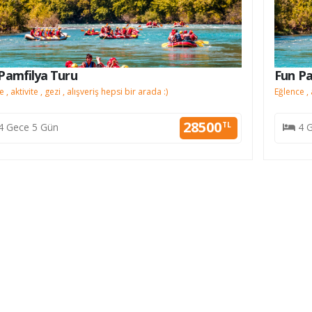
Pamfilya Turu
Fun Pa
 , aktivite , gezi , alışveriş hepsi bir arada :)
Eğlence , 
28500
TL
4 Gece 5 Gün
4 G