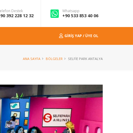
elefon Destek
Whatsapp
90 392 228 12 32
+90 533 853 40 06
GIRIŞ YAP / ÜYE OL
ANA SAYFA
BÖLGELER
SELFIE PARK ANTALYA