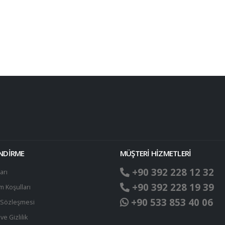
!
ENDİRME
MÜŞTERİ HİZMETLERİ
+90 392 228 12 32
arı
+90 392 228 19 39
ım Koşulları
+90 533 853 40 06
t Sözleşmesi
ve Gizlilik