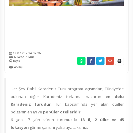
18.07.26 / 24.07.26
6 Gece 7 Gün
Uçak
46 Kişi
Her Şey Dahil Karadeniz Turu program açısından, Türkiye'de
bulunan diğer Karadeniz turlarına nazaran
en dolu
Karadeniz turudur
. Tur kapsamında yer alan oteller
bölgenin en iyi ve
popüler otelleridir
.
6 gece 7 gün süren turumuzda
13
il, 2 ülke ve 45
lokasyon
görme şansını yakalayacaksınız.