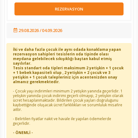
REZERVASYON
29.08.2026 / 04.09.2026
İki ve daha fazla çocuk ile aynı odada konaklama yapan
rezervasyon sahipleri tesislerin oda tipinde olası
meydana gelebilecek sıkışıklığı baştan kabul etmiş
sayılırlar.
Tesis standart oda tipleri maksimum 2 yetişkin + 1 çocuk
+ 1 bebek kapasiteli olup , 2 yetişkin + 2 çocuk ve 3
yetişkin + 1 çocuk talepleriniz için acentenizden onay
almanız gerekmektedir.
- Çocuk yaşı indirimleri minimum 2 yetişkin yanında geçerlidir. 1
yetişkin yanında çocuk indirimi geçerli olmayıp, 2 yetişkin olarak
ücret hesaplanmaktadır. Bildirilen çocuk yaşları doğruluğunu
kaybettiğinde oluşacak ücret farklılıkları ve sorumluluk misafire
aittir.
- Belirtilen fiyatlar nakit ve havale ile yapılan ödemelerde
geçerlidir.
- ÖNEMLİ -