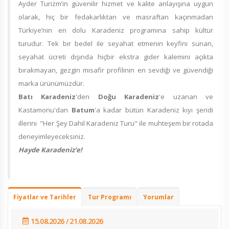
Ayder Turizm’in güvenilir hizmet ve kalite anlayışına uygun
olarak, hiç bir fedakarlıktan ve masraftan kaçınmadan
Türkiye’nin en dolu Karadeniz programına sahip kültür
turudur. Tek bir bedel ile seyahat etmenin keyfini sunan,
seyahat ücreti dışında hiçbir ekstra gider kalemini açıkta
bırakmayan, gezgin misafir profilinin en sevdiği ve güvendiği
marka ürünümüzdür.
Batı Karadeniz
'den
Doğu Karadeniz
'e uzanan ve
Kastamonu'dan
Batum
'a kadar bütün Karadeniz kıyı şeridi
illerini "Her Şey Dahil Karadeniz Turu" ile muhteşem bir rotada
deneyimleyeceksiniz.
Hayde Karadeniz’e!
Fiyatlar ve Tarihler
Tur Programı
Yorumlar
15.08.2026 / 21.08.2026