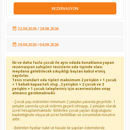
REZERVASYON
22.08.2026 / 28.08.2026
29.08.2026 / 04.09.2026
İki ve daha fazla çocuk ile aynı odada konaklama yapan
rezervasyon sahipleri tesislerin oda tipinde olası
meydana gelebilecek sıkışıklığı baştan kabul etmiş
sayılırlar.
Tesis standart oda tipleri maksimum 2 yetişkin + 1 çocuk
+ 1 bebek kapasiteli olup , 2 yetişkin + 2 çocuk ve 3
yetişkin + 1 çocuk talepleriniz için acentenizden onay
almanız gerekmektedir.
- Çocuk yaşı indirimleri minimum 2 yetişkin yanında geçerlidir. 1
yetişkin yanında çocuk indirimi geçerli olmayıp, 2 yetişkin olarak
ücret hesaplanmaktadır. Bildirilen çocuk yaşları doğruluğunu
kaybettiğinde oluşacak ücret farklılıkları ve sorumluluk misafire
aittir.
- Belirtilen fiyatlar nakit ve havale ile yapılan ödemelerde