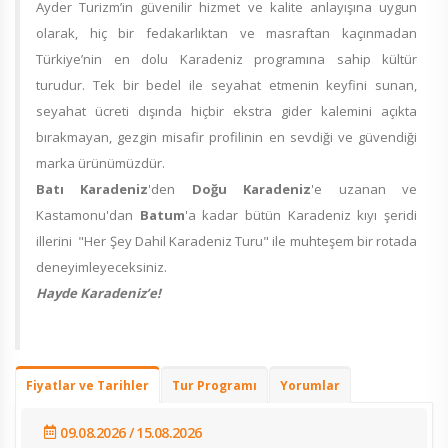
Ayder Turizm’in güvenilir hizmet ve kalite anlayışına uygun
olarak, hiç bir fedakarlıktan ve masraftan kaçınmadan
Türkiye’nin en dolu Karadeniz programına sahip kültür
turudur. Tek bir bedel ile seyahat etmenin keyfini sunan,
seyahat ücreti dışında hiçbir ekstra gider kalemini açıkta
bırakmayan, gezgin misafir profilinin en sevdiği ve güvendiği
marka ürünümüzdür.
Batı Karadeniz
'den
Doğu Karadeniz
'e uzanan ve
Kastamonu'dan
Batum
'a kadar bütün Karadeniz kıyı şeridi
illerini "Her Şey Dahil Karadeniz Turu" ile muhteşem bir rotada
deneyimleyeceksiniz.
Hayde Karadeniz’e!
Fiyatlar ve Tarihler
Tur Programı
Yorumlar
09.08.2026 / 15.08.2026