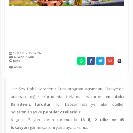
19.07.26 / 25.07.26
6 Gece 7 Gün
Uçak
46 Kişi
Her Şey Dahil Karadeniz Turu program açısından, Türkiye'de
bulunan diğer Karadeniz turlarına nazaran
en dolu
Karadeniz turudur
. Tur kapsamında yer alan oteller
bölgenin en iyi ve
popüler otelleridir
.
6 gece 7 gün süren turumuzda
13
il, 2 ülke ve 45
lokasyon
görme şansını yakalayacaksınız.